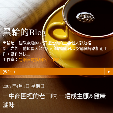
黑輪的Blog
黑輪是一個教電腦的，這裡是他的主要個人部落格...
除此之外，他還幫人製作小小購物網站以及電腦網路相關工
作，當作外快...
工作室：
易網管電腦網路工作室
▼
2007年4月1日 星期日
一中商圈裡的老口味 一嚐成主顧&健康
滷味