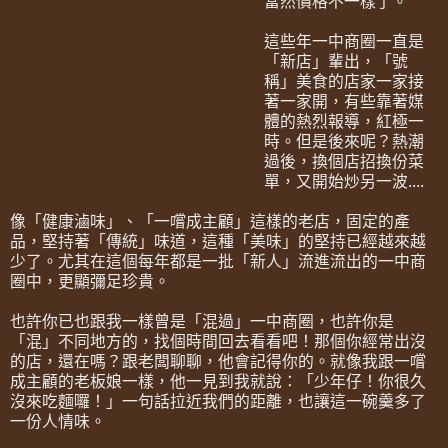
當然價格不一樣了。
這些年一中商圈一直是
「新店」輩出，「號
稱」美食的店家一家接
著一家開，有些靠著媒
體的熱烈報導，紅極一
時。但是後來呢？熱潮
過後，換個店招換份菜
單，又開始炒另一波....
像「健康滷味」、「一嚐成主顧」這樣的老店，固定的產
品，堅持著「傳統」味道，這種「美味」的堅持已經越來越
少了。尤其在這個每年都是一批「新人」流進流出的一中商
圈中，更顯彌足珍貴。
也許你已也跟我一樣曾是「混過」一中商圈，也許你是
「混」不同地方的，找個時間回去看看吧！那個你經常出沒
的店，還在嗎？跟老闆聊聊，他會記得你的。就像我跟一嚐
成主顧的老板娘一樣，他一見到我就說：「少年仔！你很久
沒來吃麵囉！」一句話拉近我們的距離，也讓這一碗羹多了
一份人情味。