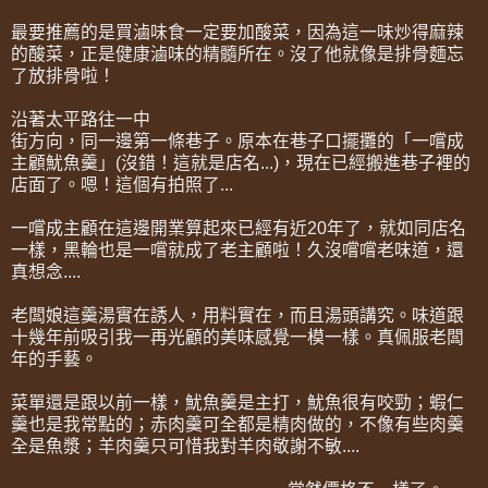
最要推薦的是買滷味食一定要加酸菜，因為這一味炒得麻辣
的酸菜，正是健康滷味的精髓所在。沒了他就像是排骨麵忘
了放排骨啦！
沿著太平路往一中
街方向，同一邊第一條巷子。原本在巷子口擺攤的「一嚐成
主顧魷魚羹」(沒錯！這就是店名...)，現在已經搬進巷子裡的
店面了。嗯！這個有拍照了...
一嚐成主顧在這邊開業算起來已經有近20年了，就如同店名
一樣，黑輪也是一嚐就成了老主顧啦！久沒嚐嚐老味道，還
真想念....
老闆娘這羹湯實在誘人，用料實在，而且湯頭講究。味道跟
十幾年前吸引我一再光顧的美味感覺一模一樣。真佩服老闆
年的手藝。
菜單還是跟以前一樣，魷魚羹是主打，魷魚很有咬勁；蝦仁
羹也是我常點的；赤肉羹可全都是精肉做的，不像有些肉羹
全是魚漿；羊肉羹只可惜我對羊肉敬謝不敏....