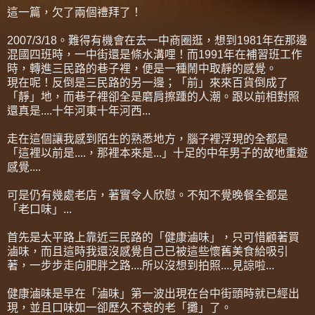
這一篇，欠了兩個禮拜了！
2007/3/18。難得有機會在去一中商圈逛，想到1981年在那邊
混國四班時，一中街還是條水溝哩！而1991年在補習班工作
時，轉進三民路的巷子裡，便是一種鬧中取靜的感覺。
現在呢！反倒是三民路的另一邊；「前」來來百貨倒成了
「靜」地，而巷子裡卻全是磨肩擦踵的人潮。跟以前相對照
還真是....十年河東十年河西...
走在這個讓我感到陌生的熟悉地方，腦子裡浮現的全都是
「這裡以前是....，那裡本來是...」十足的中年男子的故地重遊
感覺....
可是仍有幾處老店，著實令人欣慰。不知不覺晚餐全都是
「老口味」...
首先是太平路上靠近三民路的「健康滷味」，只可惜顧著買
滷味，而且這時我還沒感覺自己已被這些懷舊美食給吸引
著，一步步走向肥胖之路....所以沒想到拍照....見諒啦...
健康滷味是早在「滷味」第一波出現在台中街頭時就已經出
現，並且口味如一卻歷久不衰的老「攤」了。