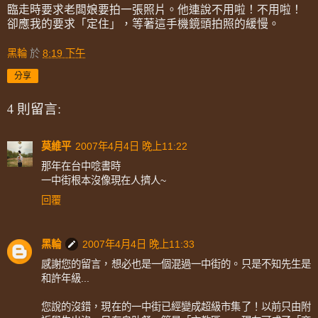
臨走時要求老闆娘要拍一張照片。他連說不用啦！不用啦！
卻應我的要求「定住」，等著這手機鏡頭拍照的緩慢。
黑輪
於
8:19 下午
分享
4 則留言:
莫維平
2007年4月4日 晚上11:22
那年在台中唸書時
一中街根本沒像現在人擠人~
回覆
黑輪
2007年4月4日 晚上11:33
感謝您的留言，想必也是一個混過一中街的。只是不知先生是
和許年級...
您說的沒錯，現在的一中街已經變成超級市集了！以前只由附