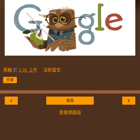
黑輪
於
1:31 上午
沒有留言:
分享
‹
›
首頁
查看網路版