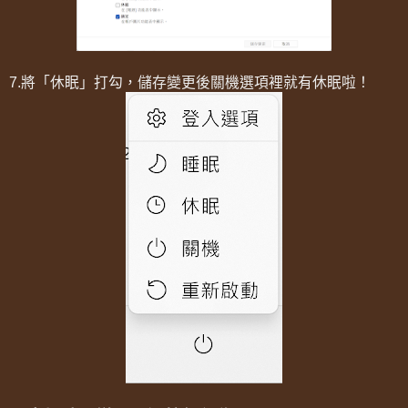
7.將「休眠」打勾，儲存變更後關機選項裡就有休眠啦！