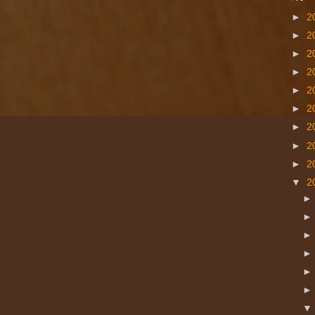
►
2
►
2
►
2
►
2
►
2
►
2
►
2
►
2
►
2
▼
2