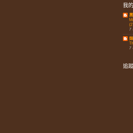
我的
Mi
(2
7
T
7
追