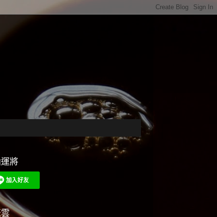
輪運將
籤雲