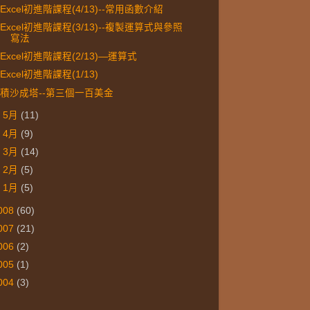
Excel初進階課程(4/13)--常用函數介紹
Excel初進階課程(3/13)--複製運算式與參照
寫法
Excel初進階課程(2/13)—運算式
Excel初進階課程(1/13)
積沙成塔--第三個一百美金
►
5月
(11)
►
4月
(9)
►
3月
(14)
►
2月
(5)
►
1月
(5)
008
(60)
007
(21)
006
(2)
005
(1)
004
(3)