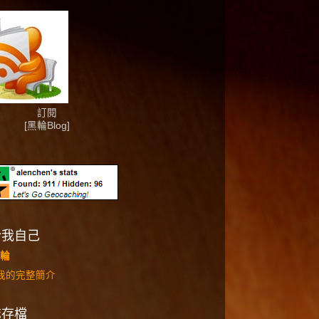
訂閱
[黑輪Blog]
於我自己
輪
我的完整簡介
誌存檔