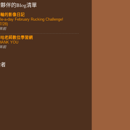
夥伴的Blog清單
黑輪的影像日記
le-a-day February Rucking Challenge!
7/28)
 年前
妹咕老師數位學習網
HANK YOU
 年前
蹤者