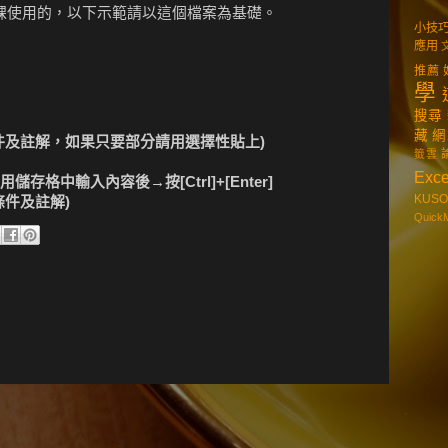
上課使用的，以下示範請以這個檔案為基礎。
小技
應用
推薦
學
搜尋
藏
網
件及註解，如果只要部分請用選擇性貼上)
籤雲
Exce
格中輸入內容後→按[Ctrl]+[Enter]
KUSO
件及註解)
Quick