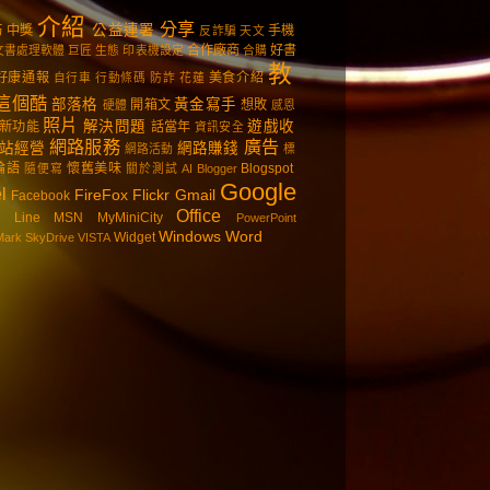
介紹
分享
公益連署
巧
中獎
手機
反詐騙
天文
合作廠商
好書
文書處理軟體
巨匠
生態
印表機設定
合購
教
好康通報
美食介紹
自行車
行動條碼
防詐
花蓮
這個酷
部落格
黃金寫手
開箱文
想敗
硬體
感恩
照片
解決問題
遊戲收
新功能
話當年
資訊安全
網路服務
廣告
站經營
網路賺錢
網路活動
標
論語
懷舊美味
Blogspot
隨便寫
關於測試
AI
Blogger
Google
l
FireFox
Flickr
Gmail
Facebook
Office
Line
MSN
MyMiniCity
PowerPoint
Windows
Word
Widget
Mark
SkyDrive
VISTA