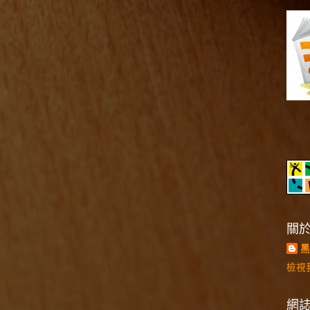
關
黑
檢視
網