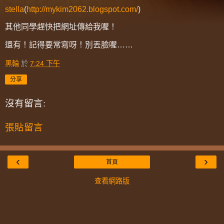
stella
(
http://mykim2062.blogspot.com/
)
其他同學趕快把網址傳給我喔！
還有！記得要常寫呀！別丟臉喔……
黑輪
於
7:24 下午
分享
沒有留言:
張貼留言
‹
›
首頁
查看網路版