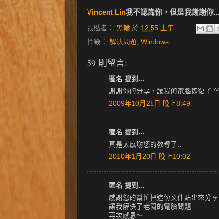
Vincent Lin
我不認識你，但是我謝謝你..
張貼者：
黑輪
於
12:55 上午
標籤：
解決問題
,
Windows
59 則留言:
匿名 提到...
謝謝你的分享，讓我的電腦恢復了 ^
2009年10月28日 晚上8:49
匿名 提到...
真是太感謝您的教導了..
2010年1月20日 晚上10:02
匿名 提到...
感謝您的幫忙把這份文件貼出來分享
讓我解決了老闆的電腦問題
再次感恩～