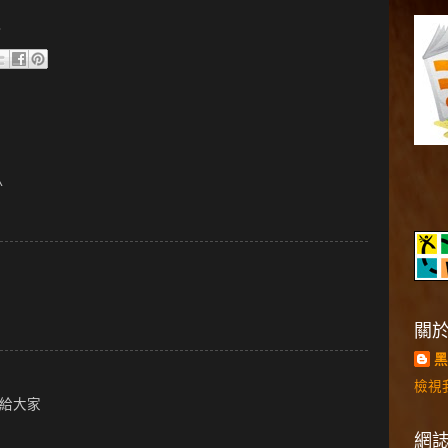
.
^
關
黑
檢視
給大家
網