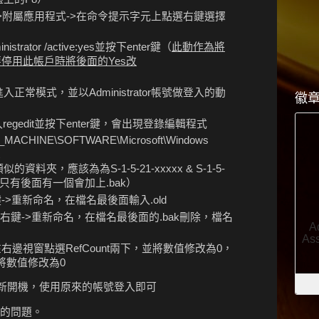
->附屬應用程式->在命令提示字元上點選右鍵選擇
strator /active:yes並按下enter鍵（
此動作為將
動，若要停用此帳戶時將後面的
Yes改
常模式，並以Administrator帳號做登入的動
徽
egedit並按下enter鍵，會出現登錄編輯程式
HINE\SOFTWARE\Microsoft\Windows
夾，應該為為S-1-5-21-xxxxx & S-1-5-
樣，只有後面有一個會加上.bak）
選右鍵->重新命名，在檔名最後面輸入.old
ak上點選右鍵->重新命名，在檔名最後面的.bak刪除，檔名
xxx在右邊視窗點選RefCount兩下，並將數值修改為0，
也將數值修改為0
新開機，使用原來的帳號登入即可
的問題。