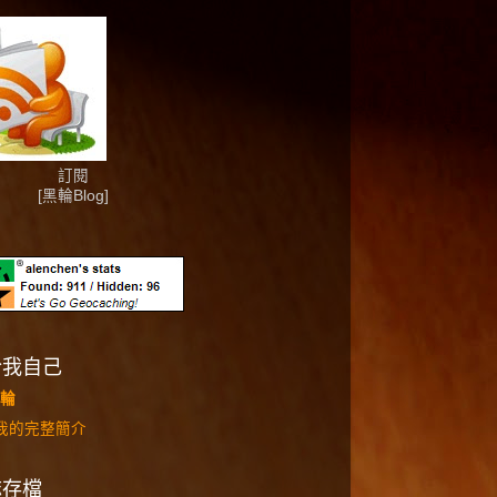
訂閱
[黑輪Blog]
於我自己
輪
我的完整簡介
誌存檔