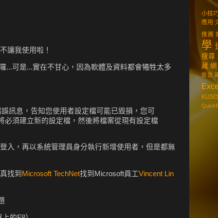
小技
應用
推薦
學
不讓我使用啦！
搜尋
藏
網
原囉...可是...實在不甘心，因為軟體及資料都會犧牲太多
籤雲
Exce
KUSO
Quick
收到錯誤訊息，告知您使用者設定檔可能已毀損，您可
將必須建立新的設定檔，然後將檔案從現有設定檔
登入，再以系統管理員身分執行新增使用者，但是都無
真找到
Microsoft TechNet
找到Microsoft員工
Vincent Lin
題
上的F8）