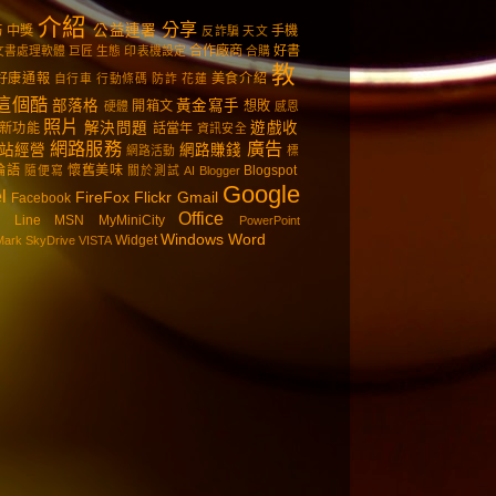
介紹
分享
公益連署
巧
中獎
手機
反詐騙
天文
合作廠商
好書
文書處理軟體
巨匠
生態
印表機設定
合購
教
好康通報
美食介紹
自行車
行動條碼
防詐
花蓮
這個酷
部落格
黃金寫手
開箱文
想敗
硬體
感恩
照片
解決問題
遊戲收
新功能
話當年
資訊安全
網路服務
廣告
站經營
網路賺錢
網路活動
標
論語
懷舊美味
Blogspot
隨便寫
關於測試
AI
Blogger
Google
l
FireFox
Flickr
Gmail
Facebook
Office
Line
MSN
MyMiniCity
PowerPoint
Windows
Word
Widget
Mark
SkyDrive
VISTA