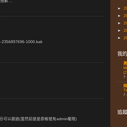
歉....
►
2
►
2
►
2
►
2
►
2
-2356897696-1000.bak
我的
Mi
(2
7
T
7
追
來的部分可以跳過(當然前提是原帳號有admin權限)