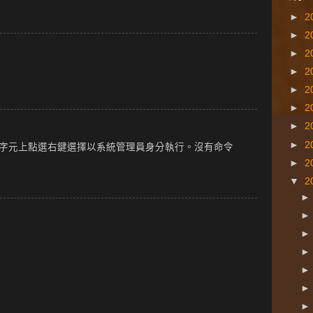
►
2
►
2
►
2
►
2
►
2
►
2
►
2
►
2
示字元上點選右鍵選擇以系統管理員身分執行。沒有命令
►
2
▼
2