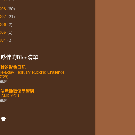
008
(60)
007
(21)
006
(2)
005
(1)
004
(3)
夥伴的Blog清單
黑輪的影像日記
le-a-day February Rucking Challenge!
7/28)
 年前
妹咕老師數位學習網
HANK YOU
 年前
蹤者