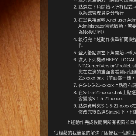
點選左下角開始->所有程式
以系統管理員身分執行
在黑色視窗輸入net user Admini
Administrator帳號啟
為
No後即可
）
執行完上述動作後重新開機進入正
作
登入後點選左下角開始->輸入r
進入下列機碼HKEY_LOCAL_MAC
NT\CurrentVersion\ProfileList
您在左邊的畫面會看到兩個類似的資料
21xxxxx.bak（前面都一
在S-1-5-21-xxxxx上點
在S-1-5-21-xxxxx.b
會變成S-1-5-21-xxxxx
點選資料夾S-1-5-21-xx
修改完後點選State兩下，
上述動作完成後關閉所有視窗並重
很輕鬆的我簡單的解決了困擾我一個晚上