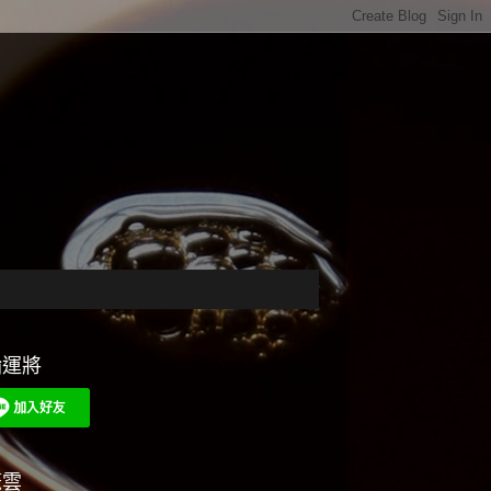
輪運將
籤雲