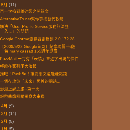
▼
5月
(11)
再一次搶到雜碎袋之開箱文
AlternativeTo.net幫你尋找替代軟體
解決「User Profile Service服務無法登
入…」的問題
Google Chorme瀏覽器更新到 2.0.172.28
【2009/5/22 Google首頁】紀念瑪麗·卡薩
特 mary cassatt 165週年誕辰
FuzzMail 一封有「表情」會逐字出現的信件
輕鬆在家列印大海報
推吧！PushBa！推薦網文還能賺點錢…
一個存放你「未來」照片的網站...
澎湖上課之旅--第一天
報稅季節相關訊息大串聯
►
4月
(9)
►
3月
(14)
►
2月
(5)
►
1月
(5)