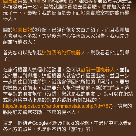
圖日記
榮獲Demo Show現場創投、媒體等參展觀眾票選最佳
科技發表第一名)，當然就趕快衝過去看看囉。順便加入會員
玩了一下，最吸引我的反而是最下面地圖實驗室裡的旅行機
器人。
關於
地圖日記
的介紹，已經有很多文章介紹了。而且我剛加
入會員就不多說，等以後有些心得再跟大家報告。我就先介
紹旅行機器人：
首先您可以先幫我
追蹤我的旅行機器人
，幫我看看他走到哪
了....
在旅行機器人這個小活動哩，您可以
訂製一個機器人
，並指
定他要走到哪裡。這個機器人就會從南極圈出廠。並且一步
一步的往目的地前進，沿路會傳回他所拍的「照片」。要您
的機器人往前走，就需要有人幫你鼓勵他不斷的往前走。這
需要您的朋友幫忙（沒錯！您就是我的朋友...）您可以在網站
或部落格中貼上屬於您的追蹤網址(例如我的：
http://atlaspost.com/randommanstatus.php?id=787
)，讓您的
親朋好友幫您鼓勵一下您的機器人。
這是一個結合Google地圖及Flickr的服務，在過程中可以看到
各地方的照片。也是個不錯的「旅行」啦！