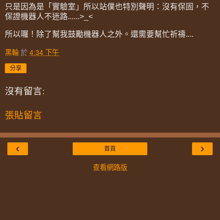
只是因為是「實驗室」所以站僕也特別聲明：沒有保固，不
保證機器人不迷路......>_<
所以囉！除了幫我鼓勵機器人之外。還需要幫忙祈禱....
黑輪
於
4:34 下午
分享
沒有留言:
張貼留言
‹
›
首頁
查看網路版