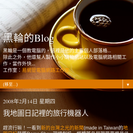
黑輪的Blog
黑輪是一個教電腦的，這裡是他的主要個人部落格...
除此之外，他還幫人製作小小購物網站以及電腦網路相關工
作，當作外快...
工作室：
易網管電腦網路工作室
▼
2008年2月14日 星期四
我地圖日記裡的旅行機器人
趕流行嘛！一看到
新的台灣之光的新聞
(made in Taiwan的
地